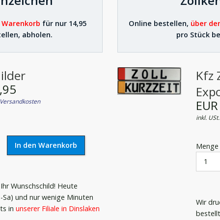
nzeichen
Zollke
 Warenkorb
für nur 14,95
Online bestellen,
über de
ellen, abholen.
pro Stück be
ilder
Kfz Z
,95
Exp
Versandkosten
EUR
inkl. USt
Menge
 Ihr Wunschschild! Heute
o-Sa) und nur wenige Minuten
Wir dru
ts in
unserer Filiale in Dinslaken
bestell