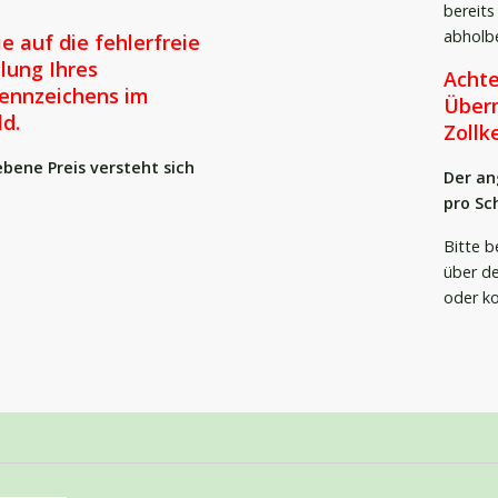
bereit
abholbe
e auf die fehlerfreie
lung Ihres
Achte
ennzeichens im
Überm
d.
Zollk
bene Preis versteht sich
Der an
pro
Sch
​Bitte 
über de
oder ko