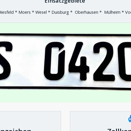
Einsatzgebiete
Hiesfeld * Moers * Wesel * Duisburg * Oberhausen * Mülheim * V